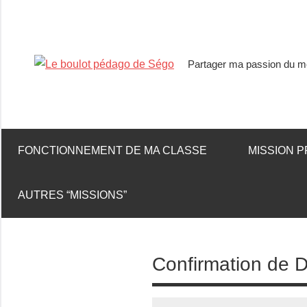
Partager ma passion du mé
Le
boulot
FONCTIONNEMENT DE MA CLASSE
MISSION P
pédago
de
AUTRES “MISSIONS”
Ségo
Confirmation de 