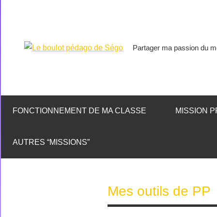
Partager ma passion du mé
Le
boulot
pédago
FONCTIONNEMENT DE MA CLASSE
MISSION P
de
AUTRES “MISSIONS”
Ségo
Mes outils de PP