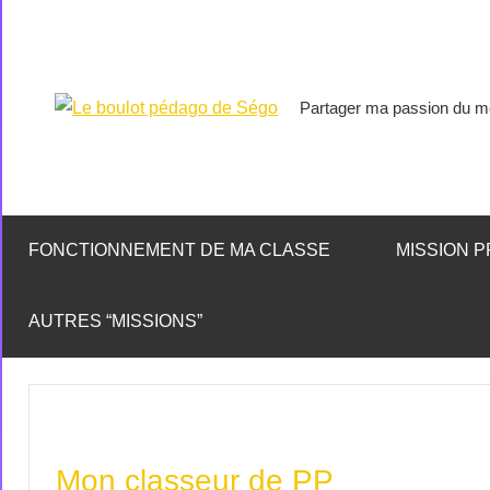
Partager ma passion du mé
Le
boulot
pédago
FONCTIONNEMENT DE MA CLASSE
MISSION P
de
AUTRES “MISSIONS”
Ségo
Mon classeur de PP