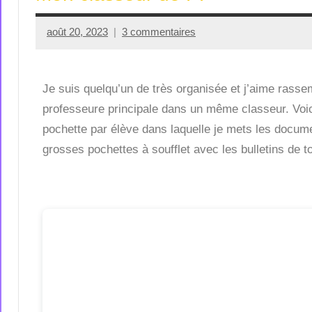
août 20, 2023
3 commentaires
Seg0_La_Vraie
Je suis quelqu’un de très organisée et j’aime rassem
professeure principale dans un même classeur. Voici
pochette par élève dans laquelle je mets les docume
grosses pochettes à soufflet avec les bulletins de t