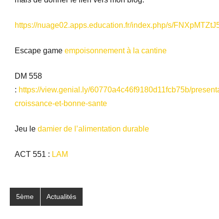
https://nuage02.apps.education.fr/index.php/s/FNXpMTZt
Escape game
empoisonnement à la cantine
DM 558
:
https://view.genial.ly/60770a4c46f9180d11fcb75b/presenta
croissance-et-bonne-sante
Jeu le
damier de l’alimentation durable
ACT 551 :
LAM
Étiqueté
5ème
Actualités
avec
5e
,