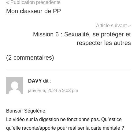
Publication précédente
5eme
,
Mon classeur de PP
alimentation
,
aliments
,
Article suivant
boulot
,
Mission 6 : Sexualité, se protéger et
digestion
,
respecter les autres
sego
(2 commentaires)
DAVY
dit :
janvier 6, 2024 à 9:03 pm
Bonsoir Ségolène,
La vidéo sur la digestion ne fonctionne pas. Qu’est ce
qu’elle raconte/apporte pour réaliser la carte mentale ?