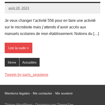
août 28, 2023
Seg0_La_Vraie
2
commentaires
Je veux changer l’activité 556 pour en faire une activité
sur le microbiote mais j’attends d’avoir accès aux
manuels scolaires de mon établissement. Notions du […]
Lire la suite
5ème
Actualités
Tweets by paris_segolene
Mentions légales
-
Me contacter
-
Me soutenir
Thème WordPress : Dynamico par ThemeZee.