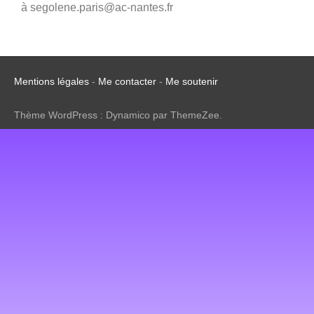
à segolene.paris@ac-nantes.fr
Mentions légales
-
Me contacter
-
Me soutenir
Thème WordPress : Dynamico par ThemeZee.