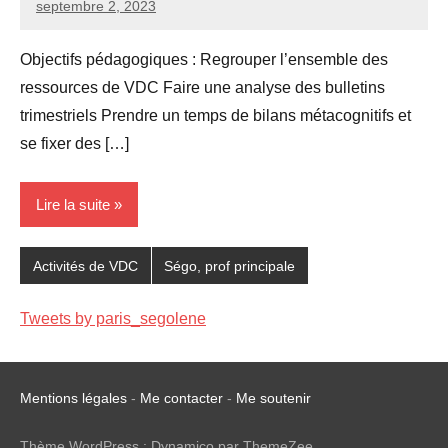
septembre 2, 2023
Seg0_La_Vraie
Aucun
commentaire
Objectifs pédagogiques : Regrouper l’ensemble des
ressources de VDC Faire une analyse des bulletins
trimestriels Prendre un temps de bilans métacognitifs et
se fixer des […]
Lire la suite
Activités de VDC
Ségo, prof principale
Tweets by paris_segolene
Mentions légales
-
Me contacter
-
Me soutenir
Thème WordPress : Dynamico par ThemeZee.