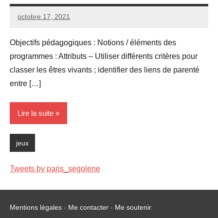
octobre 17, 2021
Seg0_La_Vraie
2
commentaires
Objectifs pédagogiques : Notions / éléments des
programmes : Attributs – Utiliser différents critères pour
classer les êtres vivants ; identifier des liens de parenté
entre […]
Lire la suite
jeux
Tweets by paris_segolene
Mentions légales
-
Me contacter
-
Me soutenir