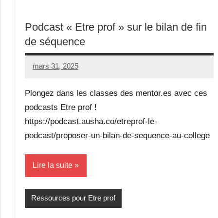
Podcast « Etre prof » sur le bilan de fin
de séquence
mars 31, 2025
Seg0_La_Vraie
Aucun
commentaire
Plongez dans les classes des mentor.es avec ces
podcasts Etre prof !
https://podcast.ausha.co/etreprof-le-
podcast/proposer-un-bilan-de-sequence-au-college
Lire la suite
Ressources pour Etre prof