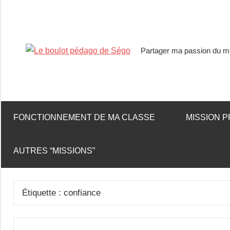
Partager ma passion du mé
Le
boulot
pédago
FONCTIONNEMENT DE MA CLASSE
MISSION P
de
AUTRES “MISSIONS”
Ségo
Étiquette :
confiance