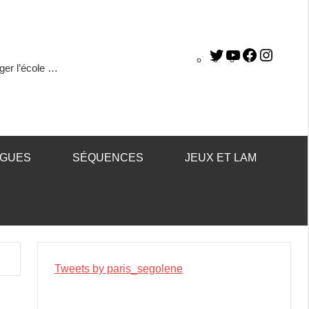
ger l’école …
ÈGUES
SÉQUENCES
JEUX ET LAM
Tweets by paris_segolene