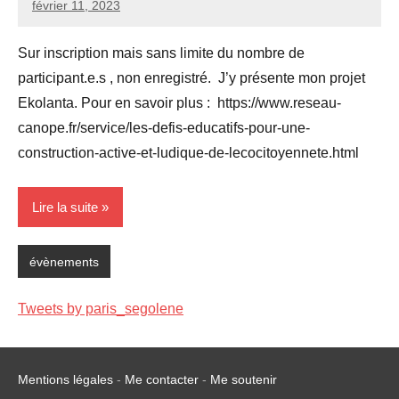
février 11, 2023
Seg0_La_Vraie
Aucun
commentaire
Sur inscription mais sans limite du nombre de
participant.e.s , non enregistré. J’y présente mon projet
Ekolanta. Pour en savoir plus : https://www.reseau-
canope.fr/service/les-defis-educatifs-pour-une-
construction-active-et-ludique-de-lecocitoyennete.html
Lire la suite
évènements
Tweets by paris_segolene
Mentions légales
-
Me contacter
-
Me soutenir