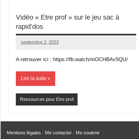
Vidéo « Etre prof » sur le jeu sac à
rapid’dos
septembre 2, 2023
Seg0_La_Vraie
Aucun
commentaire
A retrouver ici : https://fb.watch/mOCHBAv5QU/
Lire la suite
Ressources pour Etre prof
Mentions légales
-
Me contacter
-
Me soutenir