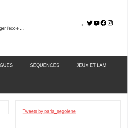
ger l’école …
ÈGUES
SÉQUENCES
JEUX ET LAM
Tweets by paris_segolene