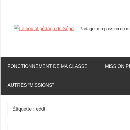
Partager ma passion du mé
Le
boulot
pédago
FONCTIONNEMENT DE MA CLASSE
MISSION P
de
AUTRES “MISSIONS”
Ségo
Étiquette :
eddt