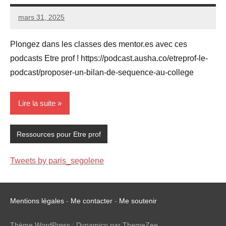
mars 31, 2025
Seg0_La_Vraie
Aucun
commentaire
Plongez dans les classes des mentor.es avec ces
podcasts Etre prof ! https://podcast.ausha.co/etreprof-le-
podcast/proposer-un-bilan-de-sequence-au-college
Lire la suite
Ressources pour Etre prof
Tweets by paris_segolene
Mentions légales
-
Me contacter
-
Me soutenir
Thème WordPress : Dynamico par ThemeZee.