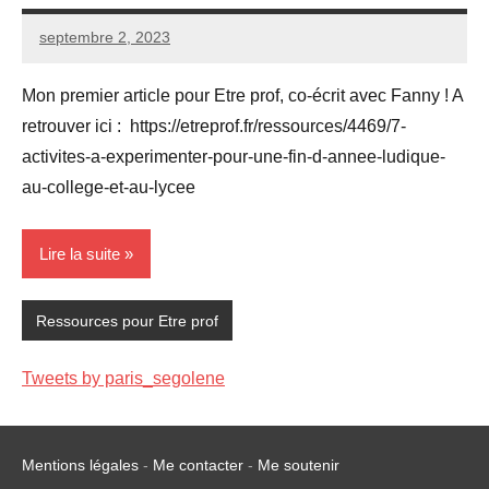
septembre 2, 2023
Seg0_La_Vraie
Aucun
commentaire
Mon premier article pour Etre prof, co-écrit avec Fanny ! A
retrouver ici : https://etreprof.fr/ressources/4469/7-
activites-a-experimenter-pour-une-fin-d-annee-ludique-
au-college-et-au-lycee
Lire la suite
Ressources pour Etre prof
Tweets by paris_segolene
Mentions légales
-
Me contacter
-
Me soutenir