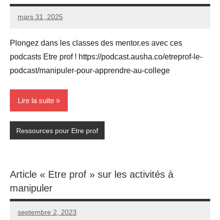
mars 31, 2025
Seg0_La_Vraie
Aucun
commentaire
Plongez dans les classes des mentor.es avec ces
podcasts Etre prof ! https://podcast.ausha.co/etreprof-le-
podcast/manipuler-pour-apprendre-au-college
Lire la suite
Ressources pour Etre prof
Article « Etre prof » sur les activités à
manipuler
septembre 2, 2023
Seg0_La_Vraie
Aucun