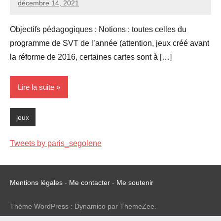
décembre 14, 2021
Seg0_La_Vraie
Aucun
commentaire
Objectifs pédagogiques : Notions : toutes celles du
programme de SVT de l’année (attention, jeux créé avant
la réforme de 2016, certaines cartes sont à […]
Lire la suite
jeux
Tweets by paris_segolene
Mentions légales
-
Me contacter
-
Me soutenir
Thème WordPress : Dynamico par ThemeZee.