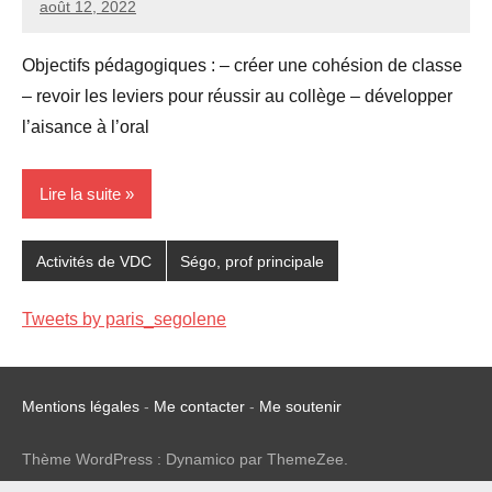
août 12, 2022
Seg0_La_Vraie
1
commentaire
Objectifs pédagogiques : – créer une cohésion de classe
– revoir les leviers pour réussir au collège – développer
l’aisance à l’oral
Lire la suite
Activités de VDC
Ségo, prof principale
Tweets by paris_segolene
Mentions légales
-
Me contacter
-
Me soutenir
Thème WordPress : Dynamico par ThemeZee.