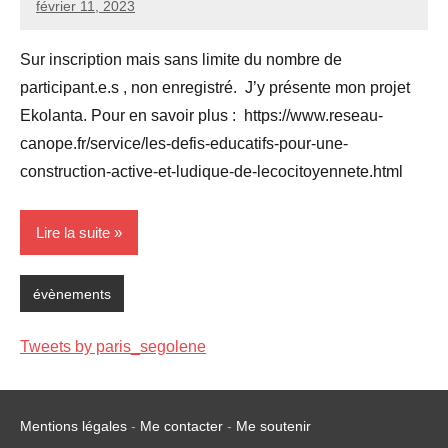
février 11, 2023
Seg0_La_Vraie
Aucun
commentaire
Sur inscription mais sans limite du nombre de
participant.e.s , non enregistré. J’y présente mon projet
Ekolanta. Pour en savoir plus : https://www.reseau-
canope.fr/service/les-defis-educatifs-pour-une-
construction-active-et-ludique-de-lecocitoyennete.html
Lire la suite
évènements
Tweets by paris_segolene
Mentions légales
-
Me contacter
-
Me soutenir