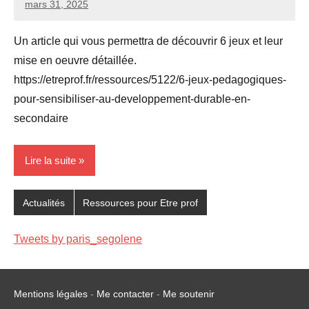
mars 31, 2025
Seg0_La_Vraie
2
commentaires
Un article qui vous permettra de découvrir 6 jeux et leur
mise en oeuvre détaillée.
https://etreprof.fr/ressources/5122/6-jeux-pedagogiques-
pour-sensibiliser-au-developpement-durable-en-
secondaire
Lire la suite
Actualités
Ressources pour Etre prof
Tweets by paris_segolene
Mentions légales
-
Me contacter
-
Me soutenir