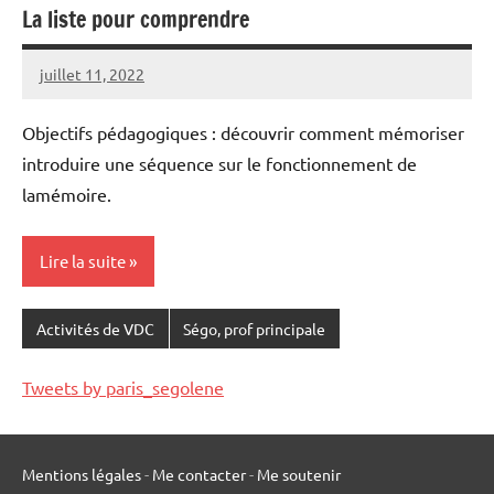
La liste pour comprendre
juillet 11, 2022
Seg0_La_Vraie
Aucun
commentaire
Objectifs pédagogiques : découvrir comment mémoriser
introduire une séquence sur le fonctionnement de
lamémoire.
Lire la suite
Activités de VDC
Ségo, prof principale
Tweets by paris_segolene
Mentions légales
-
Me contacter
-
Me soutenir