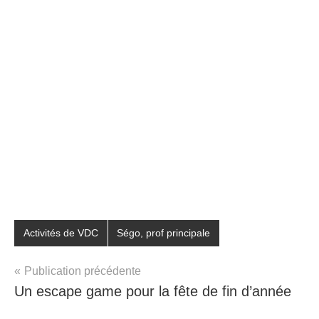
Étiqueté
Activités de VDC
Ségo, prof principale
avec
liste
,
Publication précédente
ludopédagogie
,
Un escape game pour la fête de fin d’année
mémoire
,
mémoriser