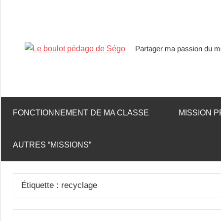
Partager ma passion du mé
Le
boulot
pédago
FONCTIONNEMENT DE MA CLASSE
MISSION P
de
AUTRES “MISSIONS”
Ségo
Étiquette :
recyclage