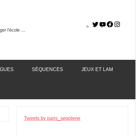
ger l’école …
ÈGUES
SÉQUENCES
JEUX ET LAM
Tweets by paris_segolene