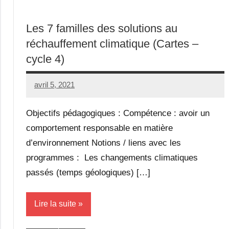
Les 7 familles des solutions au
réchauffement climatique (Cartes –
cycle 4)
avril 5, 2021
Seg0_La_Vraie
2
commentaires
Objectifs pédagogiques : Compétence : avoir un
comportement responsable en matière
d’environnement Notions / liens avec les
programmes : Les changements climatiques
passés (temps géologiques) […]
Lire la suite