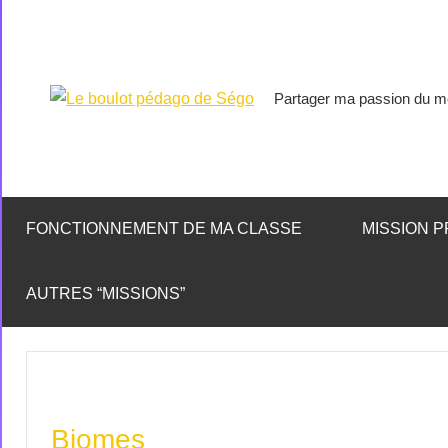
Partager ma passion du mé
Le
boulot
pédago
FONCTIONNEMENT DE MA CLASSE
MISSION P
de
AUTRES “MISSIONS”
Ségo
Biomes