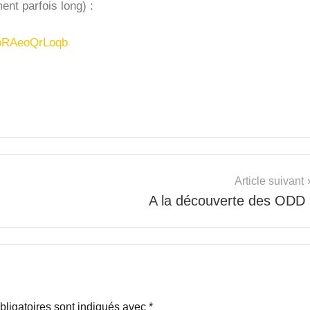
nt parfois long) :
zEoRAeoQrLoqb
Article suivant
A la découverte des ODD 
ligatoires sont indiqués avec
*