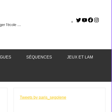
ger l’école …
ÈGUES
SÉQUENCES
JEUX ET LAM
Tweets by paris_segolene