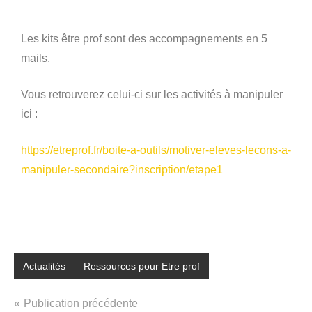
Les kits être prof sont des accompagnements en 5
mails.
Vous retrouverez celui-ci sur les activités à manipuler
ici :
https://etreprof.fr/boite-a-outils/motiver-eleves-lecons-a-
manipuler-secondaire?inscription/etape1
Étiqueté
Actualités
Ressources pour Etre prof
avec
être
Publication précédente
prof
,