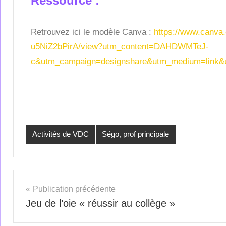
Ressource :
Retrouvez ici le modèle Canva :
https://www.canv
u5NiZ2bPirA/view?utm_content=DAHDWMTeJ-
c&utm_campaign=designshare&utm_medium=link&u
Étiqueté
Activités de VDC
Ségo, prof principale
avec
cartable
,
vie
de
Publication précédente
classe
Jeu de l’oie « réussir au collège »