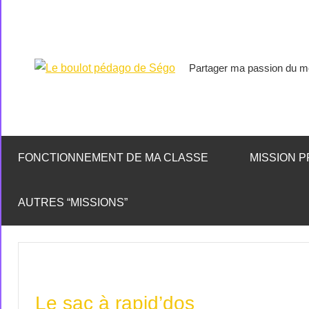
Partager ma passion du mé
Le
boulot
pédago
FONCTIONNEMENT DE MA CLASSE
MISSION P
de
AUTRES “MISSIONS”
Ségo
Le sac à rapid’dos