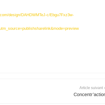
a.com/design/DAHDWMTeJ-c/Ebgu7Fxz3w-
tm_source=publishsharelink&mode=preview
Article suivant
Concentr’actio