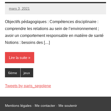
mars 3, 2021
Seg0_La_Vraie
7
commentaires
Objectifs pédagogiques : Compétences disciplinaire :
comprendre les relations au sein de l’environnement ;
avoir un comportement responsable en matière de santé
Notions : besoins des […]
Lire la suite
6ème
jeux
Tweets by paris_segolene
Mentions légales
-
Me contacter
-
Me soutenir