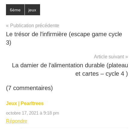
Étiqueté
6ème
jeux
avec
cartes
,
Publication précédente
Choix
,
Le trésor de l’infirmière (escape game cycle
cycle
3)
3
,
Environnement
,
Article suivant
HDVELH
,
La damier de l’alimentation durable (plateau
jardin
et cartes – cycle 4 )
(7 commentaires)
Jeux | Pearltrees
octobre 17, 2021 à 9:18 pm
Répondre