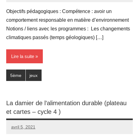
commentaires
Objectifs pédagogiques : Compétence : avoir un
comportement responsable en matière d’environnement
Notions / liens avec les programmes : Les changements
climatiques passés (temps géologiques) […]
Lire la suite
5ème
jeux
La damier de l’alimentation durable (plateau
et cartes – cycle 4 )
avril 5, 2021
Seg0_La_Vraie
3
commentaires