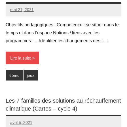
mai 21, 2021
Seg0_La_Vraie
4
commentaires
Objectifs pédagogiques : Compétence : se situer dans le
temps et dans l’espace Notions / liens avec les
programmes : – Identifier les changements des […]
Lire la suite
6ème
jeux
Les 7 familles des solutions au réchauffement
climatique (Cartes – cycle 4)
avril 5, 2021
Seg0_La_Vraie
2