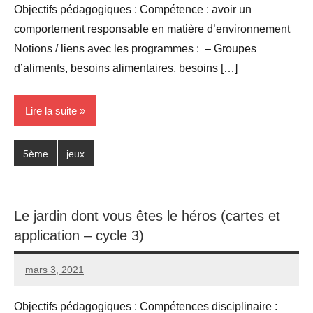
Objectifs pédagogiques : Compétence : avoir un
comportement responsable en matière d’environnement
Notions / liens avec les programmes : – Groupes
d’aliments, besoins alimentaires, besoins […]
Lire la suite
5ème
jeux
Le jardin dont vous êtes le héros (cartes et
application – cycle 3)
mars 3, 2021
Seg0_La_Vraie
7
commentaires
Objectifs pédagogiques : Compétences disciplinaire :