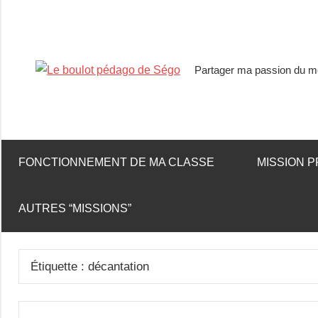
Partager ma passion du mé
Le
boulot
pédago
FONCTIONNEMENT DE MA CLASSE
MISSION P
de
AUTRES “MISSIONS”
Ségo
Étiquette :
décantation