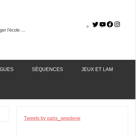
ger l’école …
ÈGUES
SÉQUENCES
JEUX ET LAM
Tweets by paris_segolene