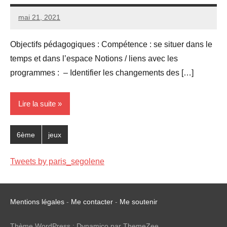
mai 21, 2021
Seg0_La_Vraie
4
commentaires
Objectifs pédagogiques : Compétence : se situer dans le
temps et dans l’espace Notions / liens avec les
programmes : – Identifier les changements des […]
Lire la suite
6ème
jeux
Tweets by paris_segolene
Mentions légales
-
Me contacter
-
Me soutenir
Thème WordPress : Dynamico par ThemeZee.