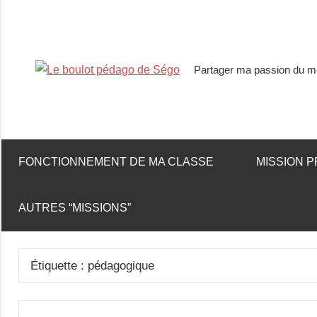
Partager ma passion du mé
Le
boulot
pédago
FONCTIONNEMENT DE MA CLASSE
MISSION P
de
AUTRES “MISSIONS”
Ségo
Étiquette :
pédagogique