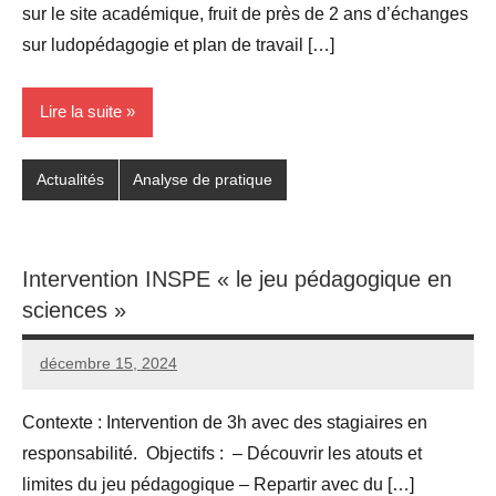
sur le site académique, fruit de près de 2 ans d’échanges
sur ludopédagogie et plan de travail […]
Lire la suite
Actualités
Analyse de pratique
Intervention INSPE « le jeu pédagogique en
sciences »
décembre 15, 2024
Seg0_La_Vraie
1
commentaire
Contexte : Intervention de 3h avec des stagiaires en
responsabilité. Objectifs : – Découvrir les atouts et
limites du jeu pédagogique – Repartir avec du […]