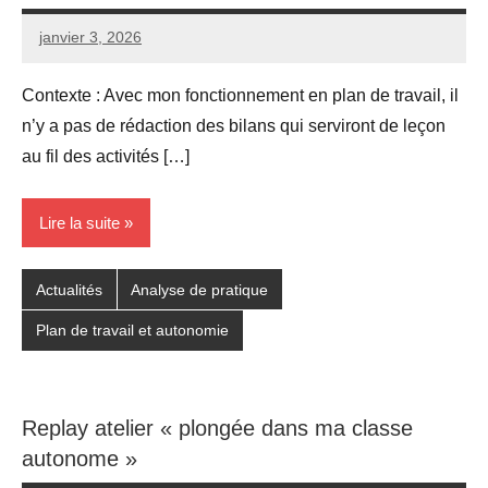
janvier 3, 2026
Seg0_La_Vraie
1
commentaire
Contexte : Avec mon fonctionnement en plan de travail, il
n’y a pas de rédaction des bilans qui serviront de leçon
au fil des activités […]
Lire la suite
Actualités
Analyse de pratique
Plan de travail et autonomie
Replay atelier « plongée dans ma classe
autonome »