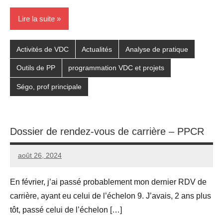
Lire la suite
Activités de VDC
Actualités
Analyse de pratique
Outils de PP
programmation VDC et projets
Ségo, prof principale
Dossier de rendez-vous de carrière – PPCR
août 26, 2024
Seg0_La_Vraie
3
commentaires
En février, j’ai passé probablement mon dernier RDV de
carrière, ayant eu celui de l’échelon 9. J’avais, 2 ans plus
tôt, passé celui de l’échelon […]