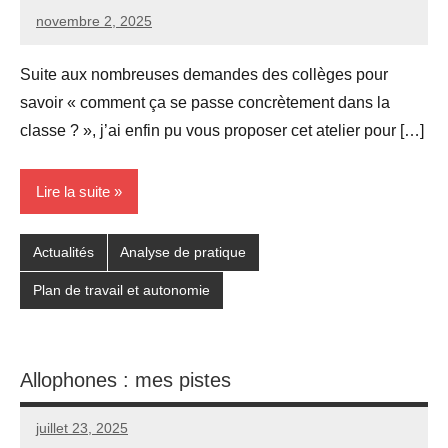
novembre 2, 2025
Seg0_La_Vraie
Aucun
commentaire
Suite aux nombreuses demandes des collèges pour
savoir « comment ça se passe concrètement dans la
classe ? », j’ai enfin pu vous proposer cet atelier pour […]
Lire la suite
Actualités
Analyse de pratique
Plan de travail et autonomie
Allophones : mes pistes
juillet 23, 2025
Seg0_La_Vraie
Aucun