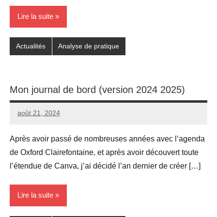
Lire la suite
Actualités
Analyse de pratique
Mon journal de bord (version 2024 2025)
août 21, 2024
Seg0_La_Vraie
2
commentaires
Après avoir passé de nombreuses années avec l’agenda
de Oxford Clairefontaine, et après avoir découvert toute
l’étendue de Canva, j’ai décidé l’an dernier de créer […]
Lire la suite