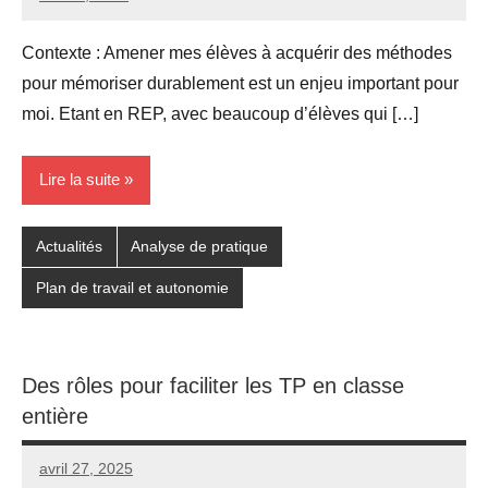
Seg0_La_Vraie
Aucun
commentaire
Contexte : Amener mes élèves à acquérir des méthodes
pour mémoriser durablement est un enjeu important pour
moi. Etant en REP, avec beaucoup d’élèves qui […]
Lire la suite
Actualités
Analyse de pratique
Plan de travail et autonomie
Des rôles pour faciliter les TP en classe
entière
avril 27, 2025
Seg0_La_Vraie
3