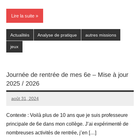
Lire la suite
Actualités
Analyse de pratique
autres missions
jeux
Journée de rentrée de mes 6e – Mise à jour
2025 / 2026
août 31, 2024
Seg0_La_Vraie
1
commentaire
Contexte : Voilà plus de 10 ans que je suis professeure
principale de 6e dans mon collège. J’ai expérimenté de
nombreuses activités de rentrée, j’en […]