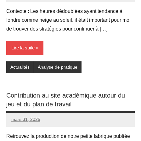
commentaires
Contexte : Les heures dédoublées ayant tendance à
fondre comme neige au soleil, il était important pour moi
de trouver des stratégies pour continuer à […]
Lire la suite
Actualités
Analyse de pratique
Contribution au site académique autour du
jeu et du plan de travail
mars 31, 2025
Seg0_La_Vraie
Aucun
commentaire
Retrouvez la production de notre petite fabrique publiée