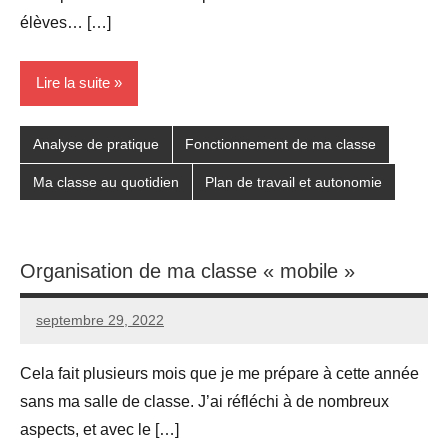
élèves… […]
Lire la suite
Analyse de pratique
Fonctionnement de ma classe
Ma classe au quotidien
Plan de travail et autonomie
Organisation de ma classe « mobile »
septembre 29, 2022
Seg0_La_Vraie
4
commentaires
Cela fait plusieurs mois que je me prépare à cette année
sans ma salle de classe. J’ai réfléchi à de nombreux
aspects, et avec le […]