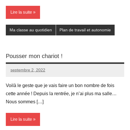
Lire la suite
Ma classe au quotidien
Plan de travail et autonomie
Pousser mon chariot !
septembre 2, 2022
Seg0_La_Vraie
Aucun
commentaire
Voilà le geste que je vais faire un bon nombre de fois
cette année ! Depuis la rentrée, je n’ai plus ma salle…
Nous sommes […]
Lire la suite