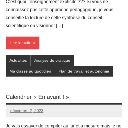
C’est quoi l’enseignement explicite ??? Si vous ne
connaissez pas cette approche pédagogique, je vous
conseille la lecture de cette synthèse du conseil
scientifique ou visionner […]
Lire la suite
Actualités
Analyse de pratique
Ma classe au quotidien
Plan de travail et autonomie
Calendrier « En avant ! »
décembre 2, 2023
Seg0_La_Vraie
Aucun
commentaire
Je vais essayer de compiler au fur et à mesure mais je ne