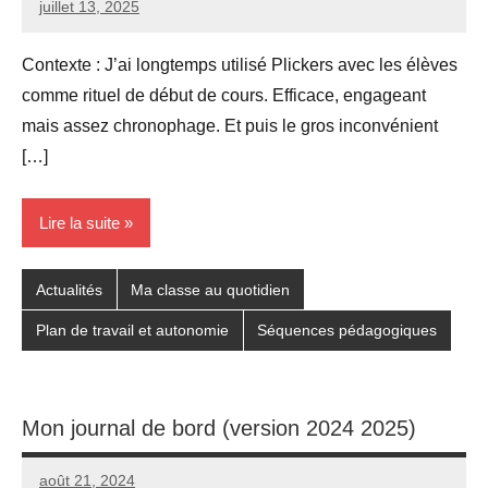
juillet 13, 2025
Seg0_La_Vraie
1
commentaire
Contexte : J’ai longtemps utilisé Plickers avec les élèves
comme rituel de début de cours. Efficace, engageant
mais assez chronophage. Et puis le gros inconvénient
[…]
Lire la suite
Actualités
Ma classe au quotidien
Plan de travail et autonomie
Séquences pédagogiques
Mon journal de bord (version 2024 2025)
août 21, 2024