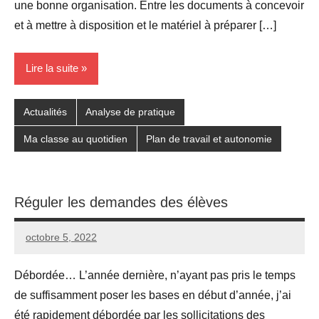
une bonne organisation. Entre les documents à concevoir
et à mettre à disposition et le matériel à préparer […]
Lire la suite
Actualités
Analyse de pratique
Ma classe au quotidien
Plan de travail et autonomie
Réguler les demandes des élèves
octobre 5, 2022
Seg0_La_Vraie
5
commentaires
Débordée… L’année dernière, n’ayant pas pris le temps
de suffisamment poser les bases en début d’année, j’ai
été rapidement débordée par les sollicitations des