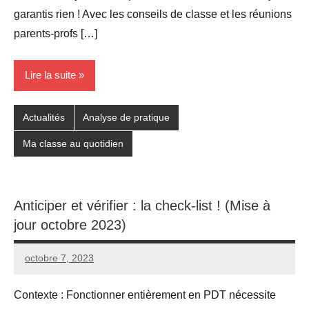
garantis rien ! Avec les conseils de classe et les réunions
parents-profs […]
Lire la suite
Actualités
Analyse de pratique
Ma classe au quotidien
Anticiper et vérifier : la check-list ! (Mise à
jour octobre 2023)
octobre 7, 2023
Seg0_La_Vraie
Aucun
commentaire
Contexte : Fonctionner entièrement en PDT nécessite