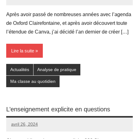
Seg0_La_Vraie
2
commentaires
Après avoir passé de nombreuses années avec l’agenda
de Oxford Clairefontaine, et après avoir découvert toute
l’étendue de Canva, j’ai décidé l’an dernier de créer […]
Lire la suite
Actualités
Analyse de pratique
Ma classe au quotidien
L’enseignement explicite en questions
avril 26, 2024
Seg0_La_Vraie
Aucun
commentaire