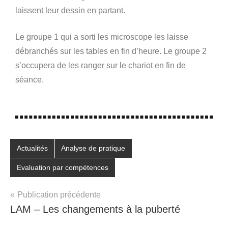
laissent leur dessin en partant.
Le groupe 1 qui a sorti les microscope les laisse
débranchés sur les tables en fin d’heure. Le groupe 2
s’occupera de les ranger sur le chariot en fin de
séance.
Étiqueté
Actualités
Analyse de pratique
avec
Evaluation par compétences
6e
,
Élèves
,
Microscope
,
Publication précédente
prof
,
LAM – Les changements à la puberté
sciences
,