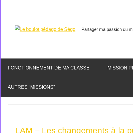
Partager ma passion du mé
Le
boulot
pédago
FONCTIONNEMENT DE MA CLASSE
MISSION P
de
AUTRES “MISSIONS”
Ségo
LAM – Les changements à la p