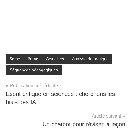
Étiqueté
5ème
6ème
Actualités
Analyse de pratique
avec
Séquences pédagogiques
chatgpt
,
IA
,
mizou
,
Publication précédente
numérique
,
Esprit critique en sciences : cherchons les
pédagogie
,
biais des IA …
pédagogiques
actives
Article suivant
Un chatbot pour réviser la leçon