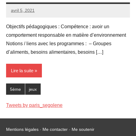
avril 5, 2021
Seg0_La_Vraie
3
commentaires
Objectifs pédagogiques : Compétence : avoir un
comportement responsable en matière d’environnement
Notions / liens avec les programmes : – Groupes
d’aliments, besoins alimentaires, besoins […]
Lire la suite
5ème
jeux
Tweets by paris_segolene
Mentions légales
-
Me contacter
-
Me soutenir