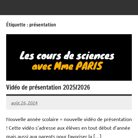
Ségo
Étiquette :
présentation
Vidéo de présentation 2025/2026
août 26, 2024
Seg0_La_Vraie
1
commentaire
Nouvelle année scolaire = nouvelle vidéo de présentation
! Cette vidéo s’adresse aux élèves en tout début d’année
mais aussi aux parents pour favoriser la […]