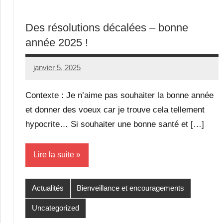
Des résolutions décalées – bonne
année 2025 !
janvier 5, 2025
Seg0_La_Vraie
Aucun
commentaire
Contexte : Je n’aime pas souhaiter la bonne année
et donner des voeux car je trouve cela tellement
hypocrite… Si souhaiter une bonne santé et […]
Lire la suite
Actualités
Bienveillance et encouragements
Uncategorized