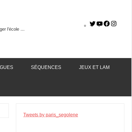
ger l’école …
ÈGUES
SÉQUENCES
JEUX ET LAM
Tweets by paris_segolene