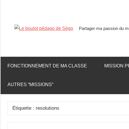
Partager ma passion du mé
Le
boulot
pédago
FONCTIONNEMENT DE MA CLASSE
MISSION P
de
AUTRES “MISSIONS”
Ségo
Étiquette :
resolutions