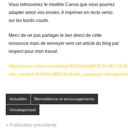
Vous retrouverez le modèle Canva que vous pourrez
adapter selon vos envies. A imprimer en recto verso
sur les bords courts.
Merci de ne pas partager le lien direct de cette
ressource mais de renvoyer vers cet article du blog par
respect pour mon travail.
https://www.canva.com/design/DAGbUqMV1K4/vJKcTWJ
utm_content=DAGbUqMV1K4&utm_campaign=designshare
Étiqueté
Actualités
Bienveillance et encouragements
avec
Uncategorized
bonne
année
,
resolutions
,
Publication précédente