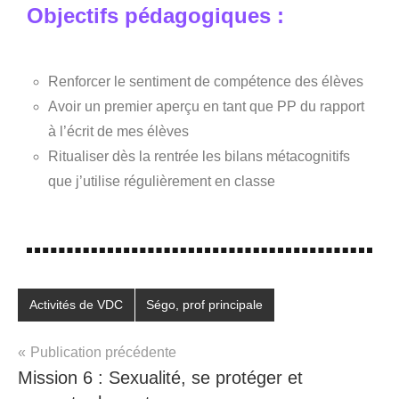
Objectifs pédagogiques :
Renforcer le sentiment de compétence des élèves
Avoir un premier aperçu en tant que PP du rapport
à l’écrit de mes élèves
Ritualiser dès la rentrée les bilans métacognitifs
que j’utilise régulièrement en classe
Étiqueté
Activités de VDC
Ségo, prof principale
avec
6e
,
Publication précédente
bilan
,
Mission 6 : Sexualité, se protéger et
collège
,