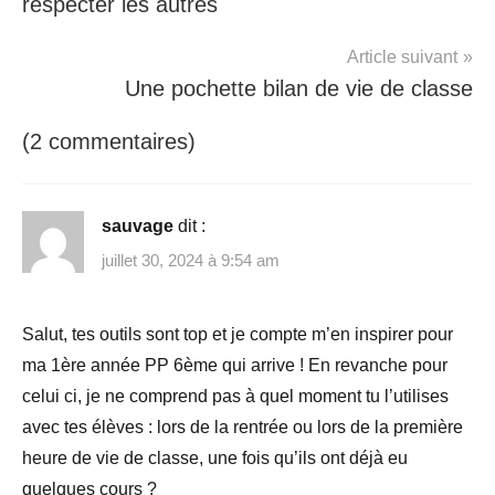
respecter les autres
prof
principal
,
Article suivant
rentrée
,
Une pochette bilan de vie de classe
réussir
,
vdc
,
(2 commentaires)
vie
de
classe
sauvage
dit :
juillet 30, 2024 à 9:54 am
Salut, tes outils sont top et je compte m’en inspirer pour
ma 1ère année PP 6ème qui arrive ! En revanche pour
celui ci, je ne comprend pas à quel moment tu l’utilises
avec tes élèves : lors de la rentrée ou lors de la première
heure de vie de classe, une fois qu’ils ont déjà eu
quelques cours ?