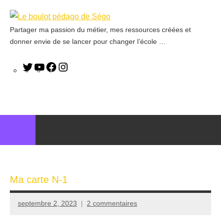
Partager ma passion du métier, mes ressources créées et
Le
donner envie de se lancer pour changer l’école …
boulot
pédago
de
Ségo
Ma carte N-1
septembre 2, 2023
2 commentaires
Seg0_La_Vraie