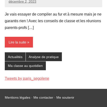
décembre 2, 2023
Seg0_La_Vraie
Aucun
commentaire
Je vais essayer de compiler au fur et à mesure mais je ne
garantis rien ! Avec les conseils de classe et les réunions
parents-profs […]
Lire la suite
Actualités
Analyse de pratique
Ma classe au quotidien
Tweets by paris_segolene
Mentions légales
-
Me contacter
-
Me soutenir