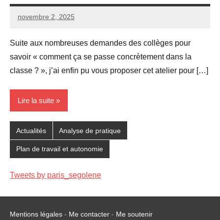
novembre 2, 2025
Seg0_La_Vraie
Aucun
commentaire
Suite aux nombreuses demandes des collèges pour
savoir « comment ça se passe concrètement dans la
classe ? », j’ai enfin pu vous proposer cet atelier pour […]
Lire la suite
Actualités
Analyse de pratique
Plan de travail et autonomie
Tweets by paris_segolene
Mentions légales
-
Me contacter
-
Me soutenir