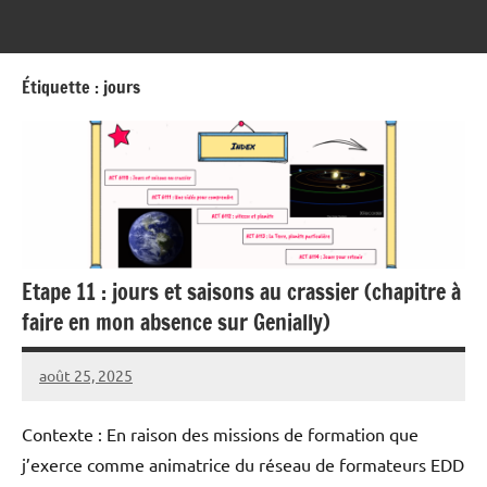
Ségo
Étiquette :
jours
Etape 11 : jours et saisons au crassier (chapitre à
faire en mon absence sur Genially)
août 25, 2025
Seg0_La_Vraie
Aucun
commentaire
Contexte : En raison des missions de formation que
j’exerce comme animatrice du réseau de formateurs EDD