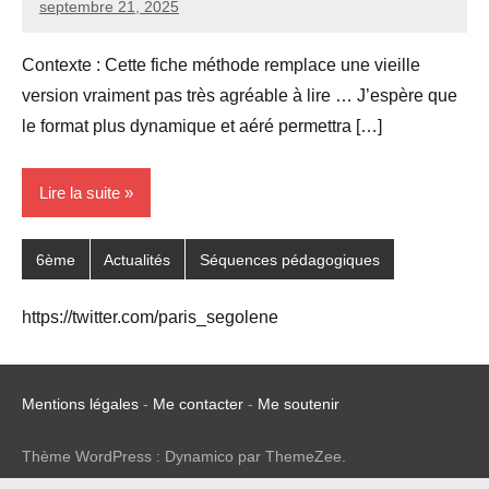
septembre 21, 2025
Seg0_La_Vraie
Aucun
commentaire
Contexte : Cette fiche méthode remplace une vieille
version vraiment pas très agréable à lire … J’espère que
le format plus dynamique et aéré permettra […]
Lire la suite
6ème
Actualités
Séquences pédagogiques
https://twitter.com/paris_segolene
Mentions légales
-
Me contacter
-
Me soutenir
Thème WordPress : Dynamico par ThemeZee.