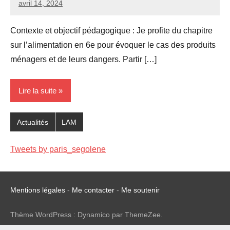
avril 14, 2024
Seg0_La_Vraie
Aucun
commentaire
Contexte et objectif pédagogique : Je profite du chapitre
sur l’alimentation en 6e pour évoquer le cas des produits
ménagers et de leurs dangers. Partir […]
Lire la suite
Actualités
LAM
Tweets by paris_segolene
Mentions légales
-
Me contacter
-
Me soutenir
Thème WordPress : Dynamico par ThemeZee.