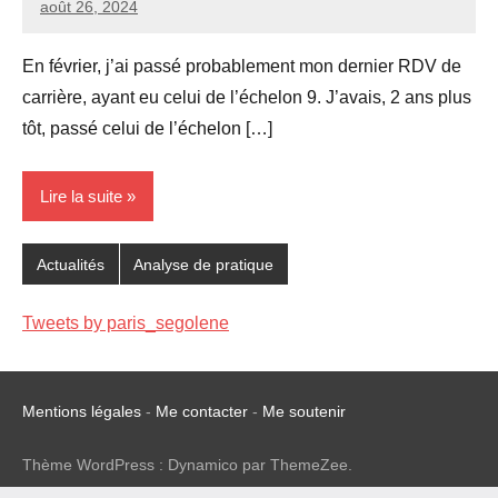
août 26, 2024
Seg0_La_Vraie
3
commentaires
En février, j’ai passé probablement mon dernier RDV de
carrière, ayant eu celui de l’échelon 9. J’avais, 2 ans plus
tôt, passé celui de l’échelon […]
Lire la suite
Actualités
Analyse de pratique
Tweets by paris_segolene
Mentions légales
-
Me contacter
-
Me soutenir
Thème WordPress : Dynamico par ThemeZee.