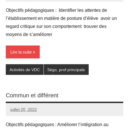
commentaire
Objectifs pédagogiques : Identifier les attentes de
l’établissement en matière de posture d’élève avoir un
regard critique sur son comportement trouver des
moyens de s’améliorer
Lire la suite
Activités de VDC
Ségo, prof principale
Commun et différent
juillet 20, 2022
Seg0_La_Vraie
Aucun
commentaire
Objectifs pédagogiques : Améliorer l’intégration au