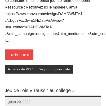
se connaitre en ce premier jour de rentrée coopérer
Ressource : Retrouvez ici le modèle Canva
: https://www.canva.com/design/DAHDWMTeJ-
c/Ebgu7Fxz3w-u5NiZ2bPirA/view?
utm_content=DAHDWMTeJ-
c&utm_campaign=designshare&utm_medium=link&utm_sour
[…]
Lire la suite
Activités de VDC
Ségo, prof principale
Jeu de l’oie « réussir au collège »
juillet 20, 2022
Seg0_La_Vraie
Aucun