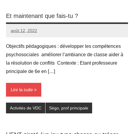
Et maintenant que fais-tu ?
août 12, 2022
Seg0_La_Vraie
5
commentaires
Objectifs pédagogiques : développer les compétences
psychosociales améliorer l’ambiance de classe aider à
la résolution de conflits Contexte : Etant professeure
principale de 6e en […]
Lire la suite
Activités de VDC
Ségo, prof principale