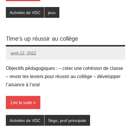
Activités de VDC
jeux
Time’s up réussir au collège
août 12, 2022
Seg0_La_Vraie
1
commentaire
Objectifs pédagogiques : – créer une cohésion de classe
– revoir les leviers pour réussir au collège – développer
l’aisance à l’oral
Lire la suite
Activités de VDC
Ségo, prof principale