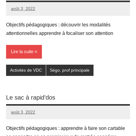
août 3, 2022
Seg0_La_Vraie
Aucun
commentaire
Objectifs pédagogiques : découvrir les modalités
attentionnelles apprendre à focaliser son attention
Lire la suite
Activités de VDC
Ségo, prof principale
Le sac à rapid’dos
août 3, 2022
Seg0_La_Vraie
5
commentaires
Objectifs pédagogiques : apprendre à faire son cartable