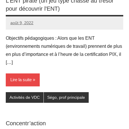
L’ENT piraté (un jeu type chasse au trésor
pour découvrir l’ENT)
août 9, 2022
Seg0_La_Vraie
Aucun
commentaire
Objectifs pédagogiques : Alors que les ENT
(environnements numériques de travail) prennent de plus
en plus d’importance et à l’heure de la certification PIX, il
[…]
Lire la suite
Activités de VDC
Ségo, prof principale
Concentr’action