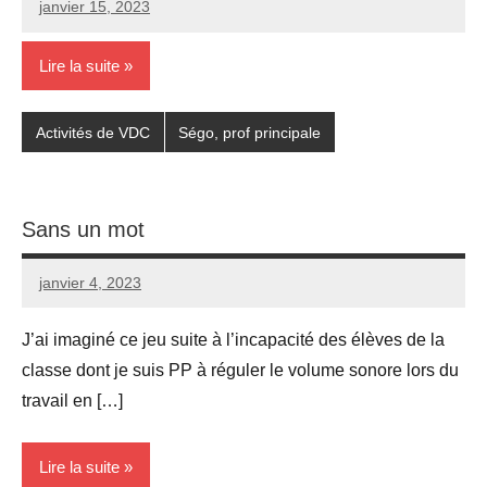
janvier 15, 2023
Seg0_La_Vraie
Aucun
commentaire
Lire la suite
Activités de VDC
Ségo, prof principale
Sans un mot
janvier 4, 2023
Seg0_La_Vraie
Aucun
commentaire
J’ai imaginé ce jeu suite à l’incapacité des élèves de la
classe dont je suis PP à réguler le volume sonore lors du
travail en […]
Lire la suite