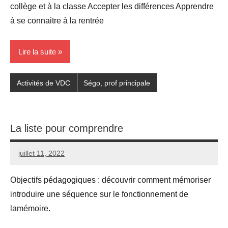
collège et à la classe Accepter les différences Apprendre
à se connaitre à la rentrée
Lire la suite
Activités de VDC
Ségo, prof principale
La liste pour comprendre
juillet 11, 2022
Seg0_La_Vraie
Aucun
commentaire
Objectifs pédagogiques : découvrir comment mémoriser
introduire une séquence sur le fonctionnement de
lamémoire.