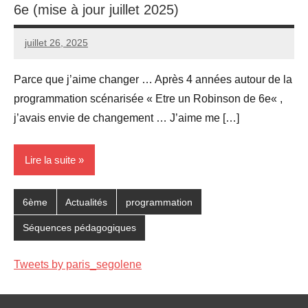
6e (mise à jour juillet 2025)
juillet 26, 2025
Seg0_La_Vraie
4
commentaires
Parce que j’aime changer … Après 4 années autour de la
programmation scénarisée « Etre un Robinson de 6e« ,
j’avais envie de changement … J’aime me […]
Lire la suite
6ème
Actualités
programmation
Séquences pédagogiques
Tweets by paris_segolene