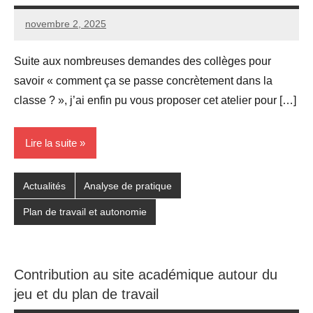
novembre 2, 2025
Seg0_La_Vraie
Aucun
commentaire
Suite aux nombreuses demandes des collèges pour
savoir « comment ça se passe concrètement dans la
classe ? », j’ai enfin pu vous proposer cet atelier pour […]
Lire la suite
Actualités
Analyse de pratique
Plan de travail et autonomie
Contribution au site académique autour du
jeu et du plan de travail