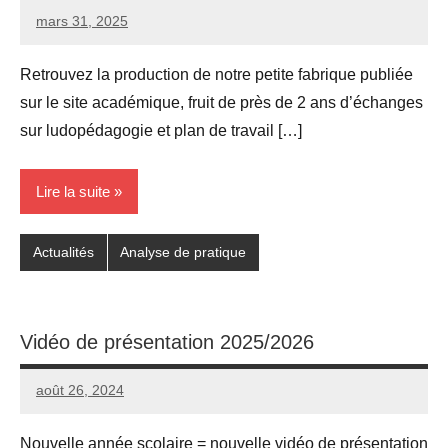
mars 31, 2025
Seg0_La_Vraie
Aucun
commentaire
Retrouvez la production de notre petite fabrique publiée
sur le site académique, fruit de près de 2 ans d’échanges
sur ludopédagogie et plan de travail […]
Lire la suite
Actualités
Analyse de pratique
Vidéo de présentation 2025/2026
août 26, 2024
Seg0_La_Vraie
1
commentaire
Nouvelle année scolaire = nouvelle vidéo de présentation