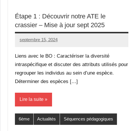
Étape 1 : Découvrir notre ATE le
crassier – Mise à jour sept 2025
septembre 15, 2024
Seg0_La_Vraie
Aucun
commentaire
Liens avec le BO : Caractériser la diversité
intraspécifique et discuter des attributs utilisés pour
regrouper les individus au sein d’une espèce.
Déterminer des espèces […]
Lire la suite
6ème
Actualités
Séquences pédagogiques