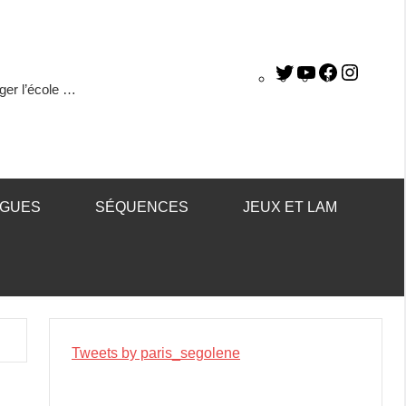
ger l’école …
ÈGUES
SÉQUENCES
JEUX ET LAM
Tweets by paris_segolene