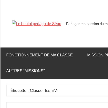
Partager ma passion du mé
Le
boulot
pédago
FONCTIONNEMENT DE MA CLASSE
MISSION P
de
AUTRES “MISSIONS”
Ségo
Étiquette :
Classer les EV